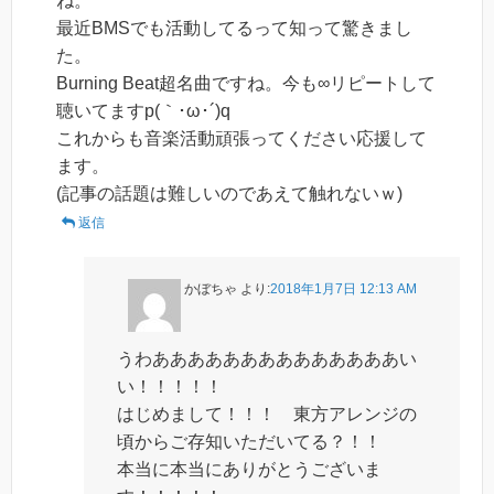
ね。
最近BMSでも活動してるって知って驚きまし
た。
Burning Beat超名曲ですね。今も∞リピートして
聴いてますp(｀･ω･´)q
これからも音楽活動頑張ってください応援して
ます。
(記事の話題は難しいのであえて触れないｗ)
返信
かぼちゃ
より:
2018年1月7日 12:13 AM
うわああああああああああああああい
い！！！！！
はじめまして！！！ 東方アレンジの
頃からご存知いただいてる？！！
本当に本当にありがとうございま